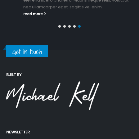
eleifend libero pharetra. Mauris neque felis, volutpat
nec ullamcorper eget, sagittis vel enim....
read more
Get in touch
BUILT BY:
NEWSLETTER