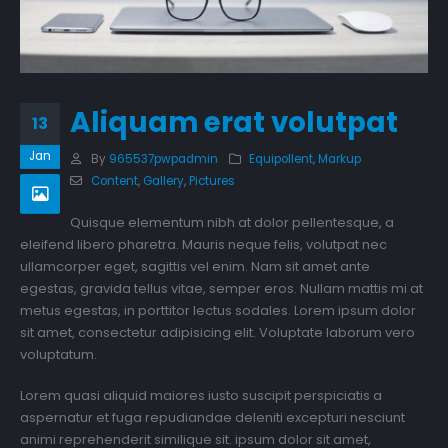
Aliquam erat volutpat
13
Jan
By
965537pwpadmin
Equipollent
,
Markup
Content
,
Gallery
,
Pictures
Quisque elementum nibh at dolor pellentesque, a
eleifend libero pharetra. Mauris neque felis, volutpat nec
ullamcorper eget, sagittis vel enim. Nam sit amet ante
egestas, gravida tellus vitae, semper eros. Nullam mattis mi at
metus egestas, in porttitor lectus sodales. Lorem ipsum dolor
sit amet, consectetur adipisicing elit. Voluptate laborum vero
voluptatum.
Lorem quasi aliquid maiores iusto suscipit perspiciatis a
aspernatur et fuga repudiandae deleniti excepturi nesciunt
animi reprehenderit similique sit. ipsum dolor sit amet,