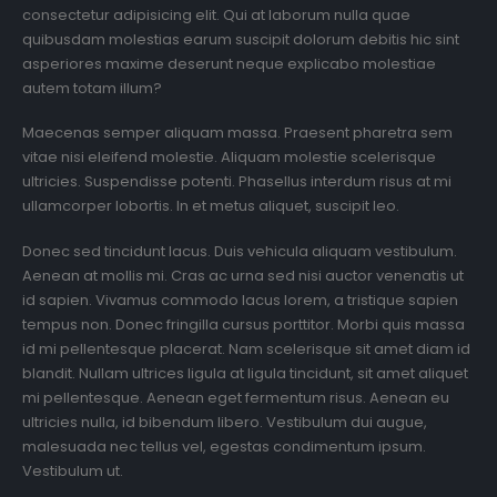
consectetur adipisicing elit. Qui at laborum nulla quae
quibusdam molestias earum suscipit dolorum debitis hic sint
asperiores maxime deserunt neque explicabo molestiae
autem totam illum?
Maecenas semper aliquam massa. Praesent pharetra sem
vitae nisi eleifend molestie. Aliquam molestie scelerisque
ultricies. Suspendisse potenti. Phasellus interdum risus at mi
ullamcorper lobortis. In et metus aliquet, suscipit leo.
Donec sed tincidunt lacus. Duis vehicula aliquam vestibulum.
Aenean at mollis mi. Cras ac urna sed nisi auctor venenatis ut
id sapien. Vivamus commodo lacus lorem, a tristique sapien
tempus non. Donec fringilla cursus porttitor. Morbi quis massa
id mi pellentesque placerat. Nam scelerisque sit amet diam id
blandit. Nullam ultrices ligula at ligula tincidunt, sit amet aliquet
mi pellentesque. Aenean eget fermentum risus. Aenean eu
ultricies nulla, id bibendum libero. Vestibulum dui augue,
malesuada nec tellus vel, egestas condimentum ipsum.
Vestibulum ut.